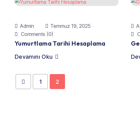
Admin
Temmuz 19, 2025
A
Comments (0)
C
Yumurtlama Tarihi Hesaplama
Ge
Devamını Oku
De
1
2