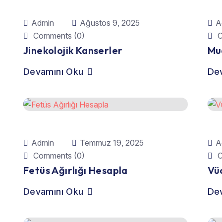
Admin
Ağustos 9, 2025
A
Comments (0)
C
Jinekolojik Kanserler
Mu
Devamını Oku
De
Admin
Temmuz 19, 2025
A
Comments (0)
C
Fetüs Ağırlığı Hesapla
Vüc
Devamını Oku
De