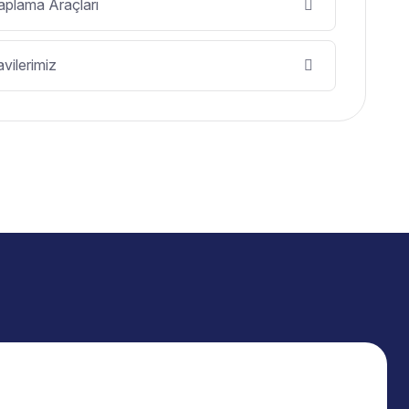
plama Araçları
vilerimiz